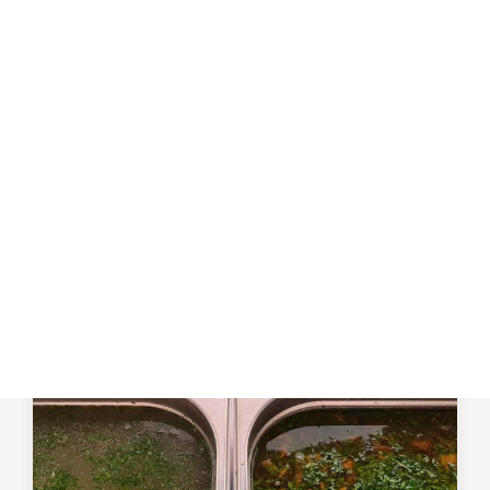
Первое блюдо — это симфония вкусов, олицетворение кулинарного
искусства. Каждая ложка несет собой тепло и заботу, создавая
атмосферу уюта и домашнего очага.
Первое блюдо