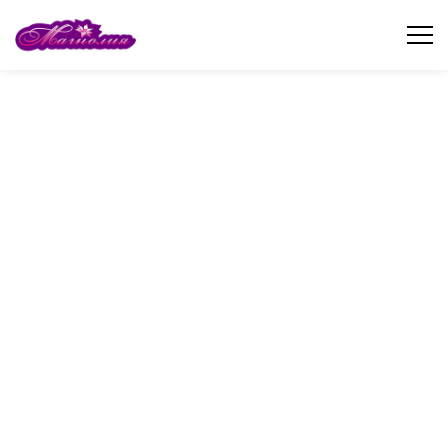
Десерты фрукты - это волшебное поражение в мир сладких
наслаждений, где каждый кусочек наполняет тёплыми
воспоминаниями. Сочные персики, сладкие груши и яркие ягоды
образуют неповторимые сочетания, создавая настоящие шедевры,
способные вызвать улыбку на лице каждого гурмана.
Десерты/Фрукты